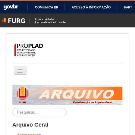
COMUNICA BR
ACESSO À INFORMAÇÃO
PARTI
IR
Universidade
Federal do Rio Grande
PARA
O
CONTEÚDO
Alternar
Navegação
PROPLAD
Secretaria Geral
DIPLAN
Pesquisar...
DAM
Arquivo Geral
DAFC
Apresentação