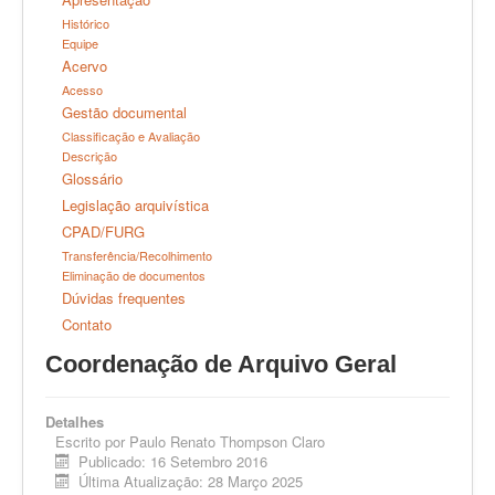
DAI
Histórico
Equipe
Arquivo Geral
Acervo
Acesso
Gestão documental
Classificação e Avaliação
Descrição
Glossário
Legislação arquivística
CPAD/FURG
Transferência/Recolhimento
Eliminação de documentos
Dúvidas frequentes
Contato
Coordenação de Arquivo Geral
Detalhes
Escrito por
Paulo Renato Thompson Claro
Publicado: 16 Setembro 2016
Última Atualização: 28 Março 2025