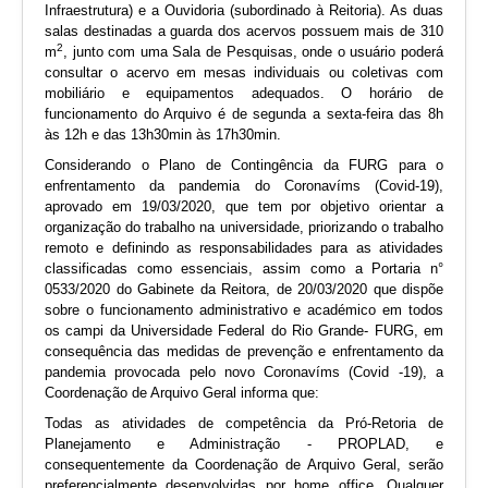
Infraestrutura) e a Ouvidoria (subordinado à Reitoria). As duas
salas destinadas a guarda dos acervos possuem mais de 310
2
m
, junto com uma Sala de Pesquisas, onde o usuário poderá
consultar o acervo em mesas individuais ou coletivas com
mobiliário e equipamentos adequados. O horário de
funcionamento do Arquivo é de segunda a sexta-feira das 8h
às 12h e das 13h30min às 17h30min.
Considerando o Plano de Contingência da FURG para o
enfrentamento da pandemia do Coronavíms (Covid-19),
aprovado em 19/03/2020, que tem por objetivo orientar a
organização do trabalho na universidade, priorizando o trabalho
remoto e definindo as responsabilidades para as atividades
classificadas como essenciais, assim como a Portaria n°
0533/2020 do Gabinete da Reitora, de 20/03/2020 que dispõe
sobre o funcionamento administrativo e académico em todos
os campi da Universidade Federal do Rio Grande- FURG, em
consequência das medidas de prevenção e enfrentamento da
pandemia provocada pelo novo Coronavíms (Covid -19), a
Coordenação de Arquivo Geral informa que:
Todas as atividades de competência da Pró-Retoria de
Planejamento e Administração - PROPLAD, e
consequentemente da Coordenação de Arquivo Geral, serão
preferencialmente desenvolvidas por home office. Qualquer